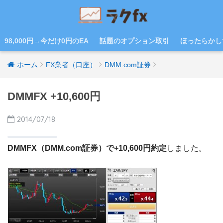
98,000円→今だけ0円のEA
話題のオプション取引
ほったらかし
ホーム
FX業者（口座）
DMM.com証券
DMMFX +10,600円
2014/07/18
DMMFX（DMM.com証券）で+10,600円約定
しました。