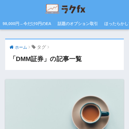
98,000円→今だけ0円のEA
話題のオプション取引
ほったらかし
タグ
ホーム
「DMM証券」の記事一覧